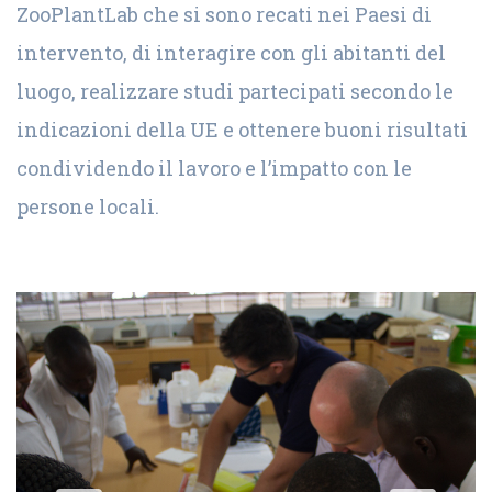
ZooPlantLab che si sono recati nei Paesi di
intervento, di interagire con gli abitanti del
luogo, realizzare studi partecipati secondo le
indicazioni della UE e ottenere buoni risultati
condividendo il lavoro e l’impatto con le
persone locali.